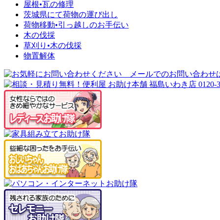
屋根•瓦の修理
茨城県にて荷物の運び出し
荷物移動•引っ越しのお手伝い
木の伐採
草刈り•木の伐採
物置解体