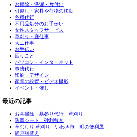
お掃除・洗濯・片付け
引越し・家具や荷物の移動
各種代行
不用品処分のお手伝い
女性スタッフサービス
草刈り・庭仕事
大工仕事
お手伝い
困りごと
パソコン・インターネット
事務代行
印刷・デザイン
家電の設置・ビデオ撮影
イベント・催し
最近の記事
お墓掃除 墓参り代行 草刈り
防草シート 砂利敷き
草むしり 草刈り いわき市 町の便利屋
網戸張替え