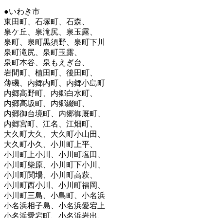
●いわき市
東田町、石塚町、石森、
泉ケ丘、泉滝尻、泉玉露、
泉町、泉町黒須野、泉町下川
泉町滝尻、泉町玉露、
泉町本谷、泉もえぎ台、
岩間町、植田町、後田町、
薄磯、内郷内町、内郷小島町
内郷高野町、内郷白水町、
内郷高坂町、内郷綴町、
内郷御台境町、内郷御厩町、
内郷宮町、江名、江畑町、
大久町大久、大久町小山田、
大久町小久、小川町上平、
小川町上小川、小川町塩田、
小川町柴原、小川町下小川、
小川町関場、小川町高萩、
小川町西小川、小川町福岡、
小川町三島、小島町、小名浜
小名浜相子島、小名浜愛宕上
小名浜愛宕町、小名浜岩出、