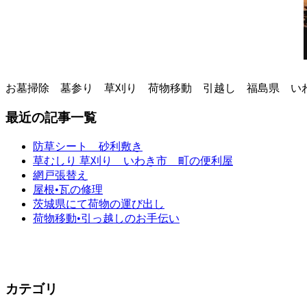
お墓掃除 墓参り 草刈り 荷物移動 引越し 福島県 い
最近の記事一覧
防草シート 砂利敷き
草むしり 草刈り いわき市 町の便利屋
網戸張替え
屋根•瓦の修理
茨城県にて荷物の運び出し
荷物移動•引っ越しのお手伝い
カテゴリ