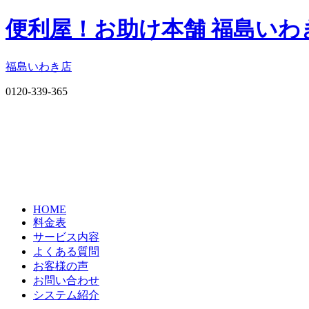
便利屋！お助け本舗 福島いわ
福島いわき店
0120-339-365
HOME
料金表
サービス内容
よくある質問
お客様の声
お問い合わせ
システム紹介