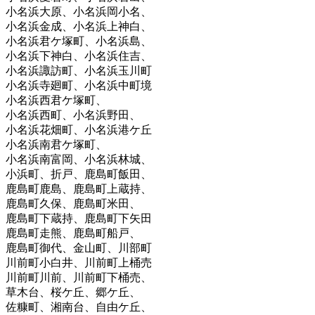
小名浜大原、小名浜岡小名、
小名浜金成、小名浜上神白、
小名浜君ケ塚町、小名浜島、
小名浜下神白、小名浜住吉、
小名浜諏訪町、小名浜玉川町
小名浜寺廻町、小名浜中町境
小名浜西君ケ塚町、
小名浜西町、小名浜野田、
小名浜花畑町、小名浜港ケ丘
小名浜南君ケ塚町、
小名浜南富岡、小名浜林城、
小浜町、折戸、鹿島町飯田、
鹿島町鹿島、鹿島町上蔵持、
鹿島町久保、鹿島町米田、
鹿島町下蔵持、鹿島町下矢田
鹿島町走熊、鹿島町船戸、
鹿島町御代、金山町、川部町
川前町小白井、川前町上桶売
川前町川前、川前町下桶売、
草木台、桜ケ丘、郷ケ丘、
佐糠町、湘南台、自由ケ丘、